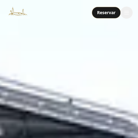
Reservar
Servicios
Paquetes
Flota
Nosotros
Contacto
Llamar o enviar mensaje