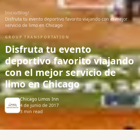
Inicio
/
Blog
/
Disfruta tu evento deportivo favorito viajando con el mejor
servicio de limo en Chicago
GROUP TRANSPORTATION
Disfruta tu evento
deportivo favorito viajando
con el mejor servicio de
limo en Chicago
Chicago Limos Inn
4 de junio de 2017
3
min read