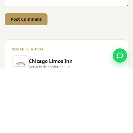
Post Comment
SOBRE EL AUTOR
Chicago Limos Inn
Servicio de chófer de lujo
Chicago Limos Inn ofrece transporte premium con
chófer —limusinas, sedanes y transporte de grupos—
en toda el área de Chicago y el Medio Oeste desde
2003. Nuestro equipo comparte guías de aeropuerto,
consejos de reserva y la experiencia de chóferes con
más de veinte años en la carretera.
MÁS SOBRE GROUP TRANSPORTATION