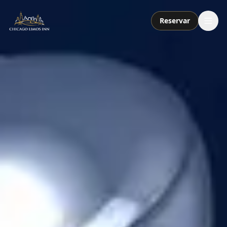
Reservar
Servicios
Paquetes
Flota
Nosotros
Contacto
Llamar o enviar mensaje