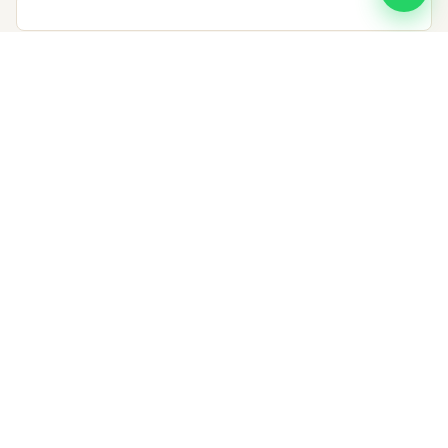
Email
(not published)
*
Comment
*
Post Comment
SOBRE EL AUTOR
Chicago Limos Inn