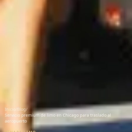
Inicio
/
Blog
/
Servicio premium de limo en Chicago para traslado al
aeropuerto