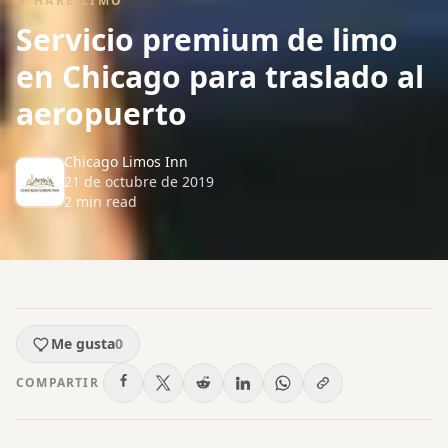
O'HARE LIMO
Servicio premium de limo
en Chicago para traslado al
aeropuerto
Chicago Limos Inn
21 de octubre de 2019
2
min read
Me gusta
0
COMPARTIR