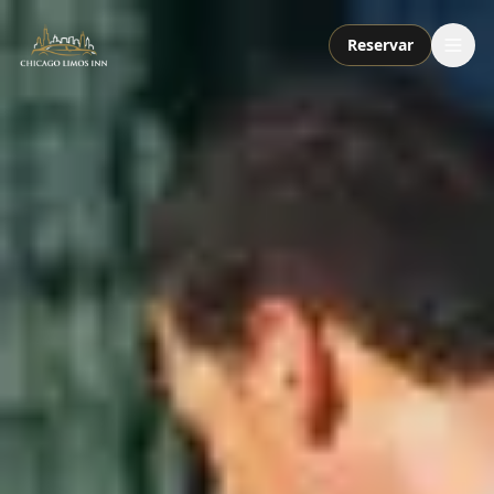
Reservar
Servicios
Paquetes
Flota
Nosotros
Contacto
Llamar o enviar mensaje