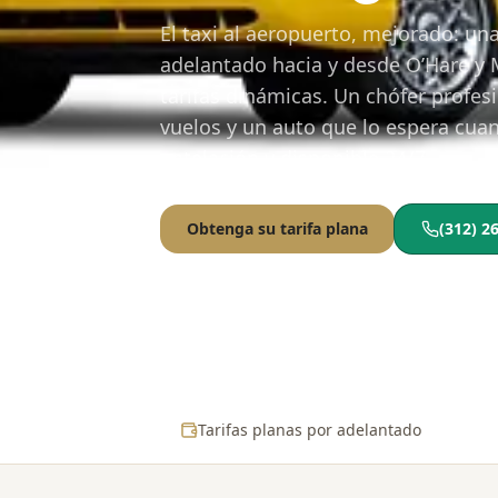
El taxi al aeropuerto, mejorado: una
adelantado hacia y desde O’Hare y M
tarifas dinámicas. Un chófer profes
vuelos y un auto que lo espera cua
antelación y disponible 24/7.
Obtenga su tarifa plana
(312) 2
Tarifas planas por adelantado