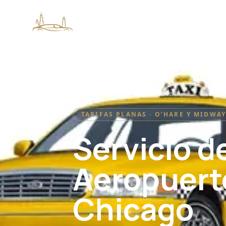
AEROPUERTO
Traslados al Aeropuerto
Inicio
/
Servicio de taxi al aeropuerto
Taxi al Aeropuerto
TARIFAS PLANAS · O’HARE Y MIDWA
Traslado O’Hare
Servicio de
Aeropuert
Chicago