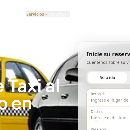
Servicios
Paquetes
Flota
Nosotros
Contacto
CORPORATIVO Y POR
DISTANCIA Y DIRECTO
HORAS
Paquetes de Boda
Larga Distancia
Inicie su reser
Viajes Corporativos
Paquetes de Graduación
Cuéntenos sobre su via
Limusina Punto a Punto
Y
Chófer por Horas
Paquetes Corporativos
 Taxi al
Solo ida
Traslados a Hoteles
Paquetes Deportivos
Autobús Chárter
o en
Recogida
Destino
Pasajeros