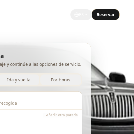
ES
Reservar
GRUPOS Y EVENTOS
Grupos Grandes
va
je y continúe a las opciones de servicio.
Ocasiones Especiales
Tours Turísticos
Ida y vuelta
Por Horas
Limusina Universitaria
Eventos Deportivos
Limo Notre Dame
+ Añadir otra parada
Limo Noche de Fiesta