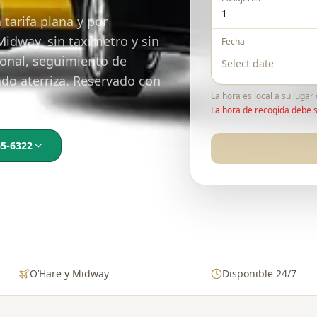
 tarifa plana y por
idway, sin taxímetro y sin
Fecha
ional, seguimiento de
ndo aterriza. Reservado con
La hora es local a su lugar
La hora de recogida debe s
65-6322
O’Hare y Midway
Disponible 24/7