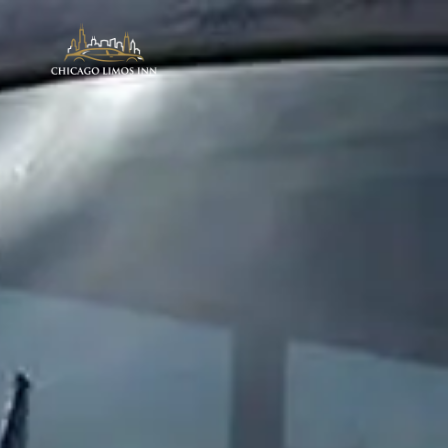
AEROPUERTO
Traslados al Aeropuerto
Taxi al Aeropuerto
Traslado O’Hare