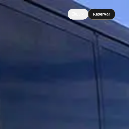
ES
Reservar
GRUPOS Y EVENTOS
Grupos Grandes
Ocasiones Especiales
Tours Turísticos
Limusina Universitaria
Eventos Deportivos
Limo Notre Dame
Limo Noche de Fiesta