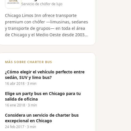
Servicio de chófer de lujo
Chicago Limos Inn ofrece transporte
premium con chófer —limusinas, sedanes
y transporte de grupos— en toda el área
de Chicago y el Medio Oeste desde 2003.
Nuestro equipo comparte guías de
aeropuerto, consejos de reserva y la
experiencia de chóferes con más de
veinte años en la carretera.
MÁS SOBRE CHARTER BUS
¿Cómo elegir el vehículo perfecto entre
sedán, SUV y limo bus?
16 abr 2018
· 3 min
Elige un party bus en Chicago para tu
salida de oficina
16 ene 2018
· 3 min
Considera un servicio de charter bus
excepcional en Chicago
24 feb 2017
· 3 min