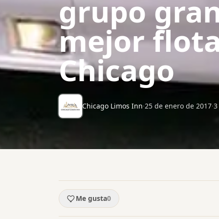
grupo gran
mejor flot
Chicago
Chicago Limos Inn
·
25 de enero de 2017
·
3
Me gusta
0