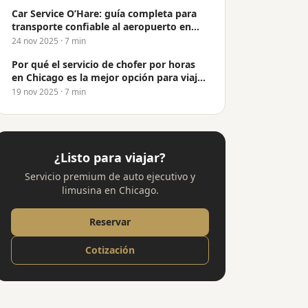
Car Service O’Hare: guía completa para
transporte confiable al aeropuerto en
Chicago
24 nov 2025
· 7 min
Por qué el servicio de chofer por horas
en Chicago es la mejor opción para viajes
de negocios y VIP
19 nov 2025
· 7 min
¿Listo para viajar?
Servicio premium de auto ejecutivo y
limusina en Chicago.
Reservar
Cotización