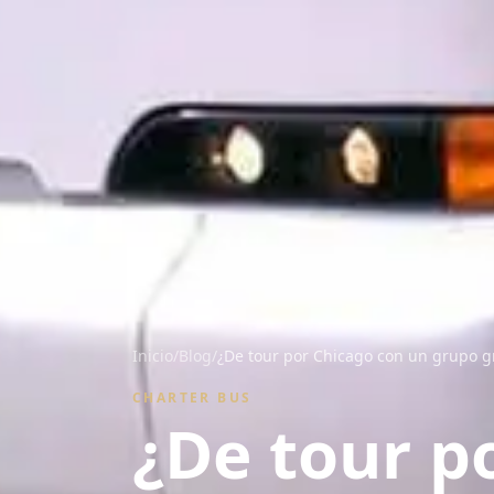
Inicio
/
Blog
/
¿De tour por Chicago con un grupo g
CHARTER BUS
¿De tour p