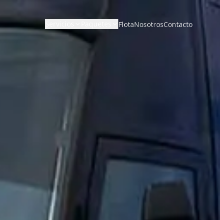
Servicios
Paquetes
Flota
Nosotros
Contacto
CORPORATIVO Y POR
DISTANCIA Y DIRECTO
HORAS
Paquetes de Boda
Larga Distancia
Viajes Corporativos
Paquetes de Graduación
Limusina Punto a Punto
Chófer por Horas
Paquetes Corporativos
Traslados a Hoteles
Paquetes Deportivos
Autobús Chárter