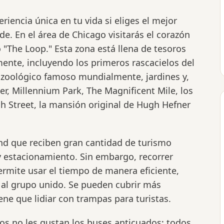
iencia única en tu vida si eliges el mejor
de. En el área de Chicago visitarás el corazón
The Loop." Esta zona está llena de tesoros
nte, incluyendo los primeros rascacielos del
l zoológico famoso mundialmente, jardines y,
er, Millennium Park, The Magnificent Mile, los
sh Street, la mansión original de Hugh Hefner
and que reciben gran cantidad de turismo
y estacionamiento. Sin embargo, recorrer
rmite usar el tiempo de manera eficiente,
e al grupo unido. Se pueden cubrir más
ene que lidiar con trampas para turistas.
ros no les gustan los buses anticuados; todos