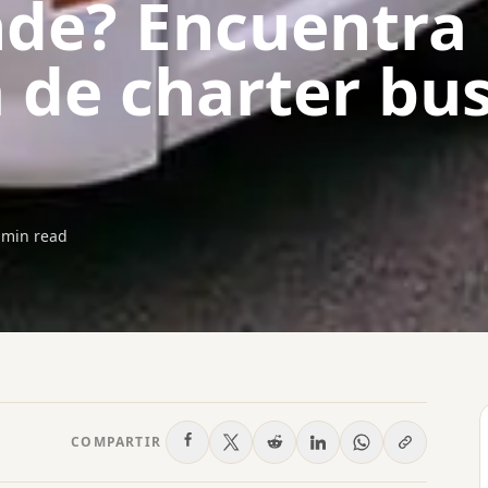
de? Encuentra 
a de charter bu
min read
COMPARTIR