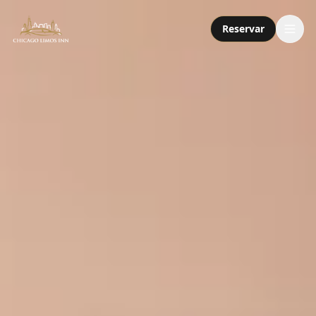
Reservar
Servicios
Paquetes
Flota
Nosotros
Contacto
Llamar o enviar mensaje