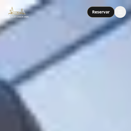
Reservar
Servicios
Paquetes
Flota
Nosotros
Contacto
Llamar o enviar mensaje