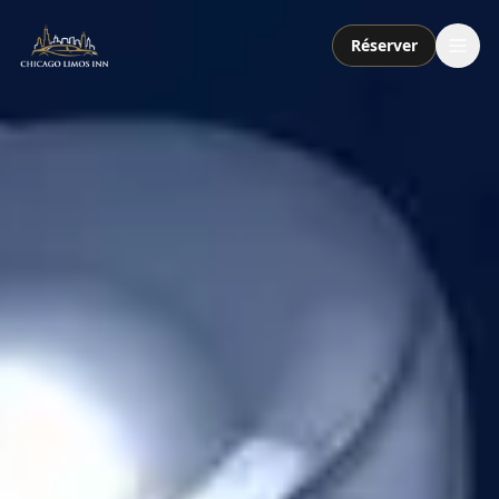
Réserver
Services
Forfaits
Flotte
À propos
Contact
Appeler ou envoyer un SMS