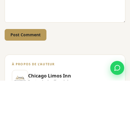
Post Comment
À PROPOS DE L’AUTEUR
Chicago Limos Inn
Service de chauffeur de luxe
Chicago Limos Inn assure un transport haut de
gamme avec chauffeur — limousines, berlines et
transport de groupes — dans toute la région de
Chicago et le Midwest depuis 2003. Notre équipe
partage des guides aéroport, des conseils de
réservation et l’expertise de chauffeurs forts de plus