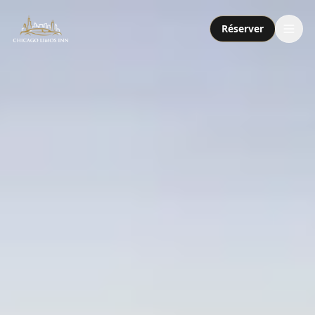
Réserver
Services
Forfaits
Flotte
À propos
Contact
Appeler ou envoyer un SMS