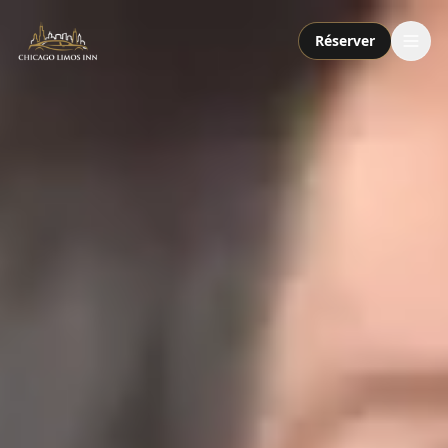
Réserver
Services
Forfaits
Flotte
À propos
Contact
Appeler ou envoyer un SMS