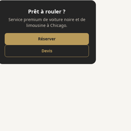
Prêt à rouler ?
Service premium de voiture noire et de
limousine à Chicago.
Réserver
Devis