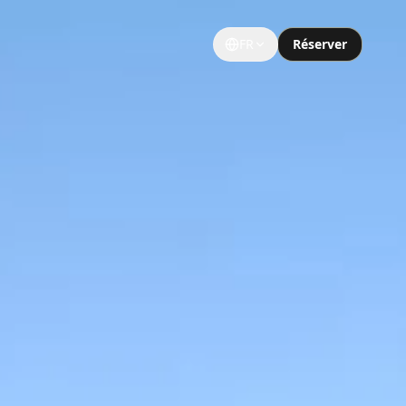
FR
Réserver
GROUPES ET ÉVÉNEMENTS
Grands Groupes
Occasions Spéciales
Visites Touristiques
Limousine Universitaire
Événements Sportifs
Limo Notre Dame
Limo Soirée