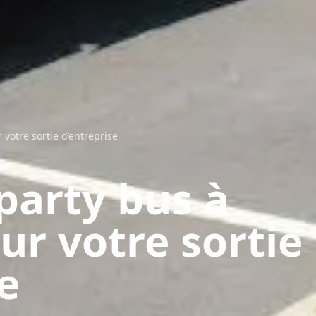
 votre sortie d’entreprise
party bus à
ur votre sortie
e