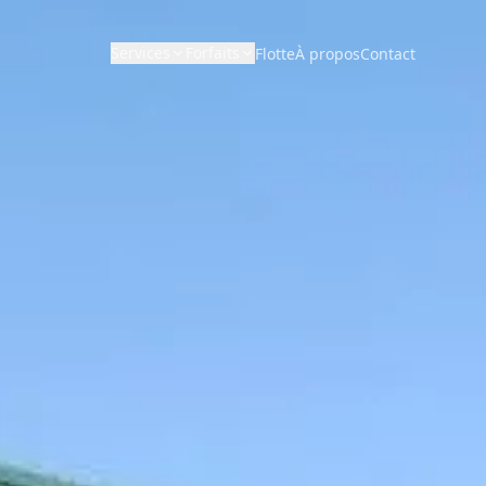
Services
Forfaits
Flotte
À propos
Contact
AFFAIRES ET À L’HEURE
DISTANCE ET DIRECT
Forfaits Mariage
Voyages d’affaires
Longue Distance
Forfaits Bal de Promo
Chauffeur à l’heure
Limousine Point à Point
Forfaits Entreprise
Transferts d’hôtel
Forfaits Sportifs
Autocar