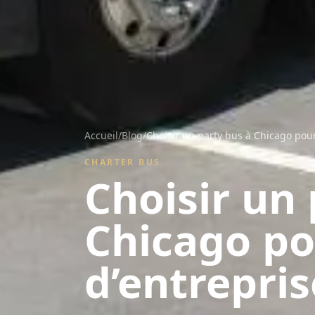
Accueil
/
Blog
/
Choisir un party bus à Chicago pour
CHARTER BUS
Choisir un 
Chicago po
d’entrepris