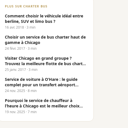
chauffeurs forts de plus de vingt ans
PLUS SUR CHARTER BUS
d’expérience sur la route.
Comment choisir le véhicule idéal entre
berline, SUV et limo bus ?
16 avr. 2018
· 3 min
Choisir un service de bus charter haut de
gamme à Chicago
24 févr. 2017
· 3 min
Visiter Chicago en grand groupe ?
Trouvez la meilleure flotte de bus charter
à Chicago
25 janv. 2017
· 3 min
Service de voiture à O’Hare : le guide
complet pour un transfert aéroport
fiable à Chicago
24 nov. 2025
· 8 min
Pourquoi le service de chauffeur à
l’heure à Chicago est le meilleur choix
pour les voyages d’affaires et VIP
19 nov. 2025
· 7 min